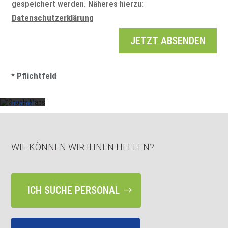
gespeichert werden. Näheres hierzu:
Datenschutzerklärung
Mit dem
Laden der
JETZT ABSENDEN
Karte
akzeptieren
Sie die
Datenschutzerklärung
* Pflichtfeld
von
Google.
Mehr
erfahren
Karte
laden
WIE KÖNNEN WIR IHNEN HELFEN?
Google
Maps
immer
entsperren
ICH SUCHE PERSONAL